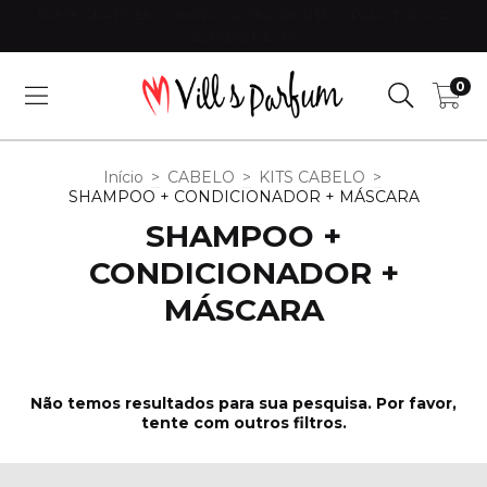
FRETE GRÁTIS EM COMPRAS ACIMA DE R$300 PARA TODO O
ESTADO DE SP!
0
Início
>
CABELO
>
KITS CABELO
>
SHAMPOO + CONDICIONADOR + MÁSCARA
SHAMPOO +
CONDICIONADOR +
MÁSCARA
Não temos resultados para sua pesquisa. Por favor,
tente com outros filtros.