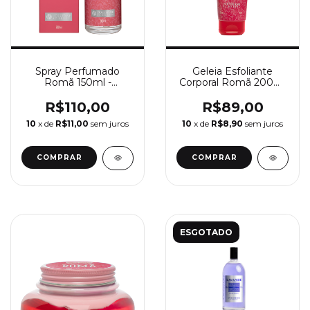
Spray Perfumado
Geleia Esfoliante
Romã 150ml -
Corporal Romã 200ml
L’Occitane au Brésil
- L’Occitane au Brésil
R$110,00
R$89,00
10
x de
R$11,00
sem juros
10
x de
R$8,90
sem juros
ESGOTADO