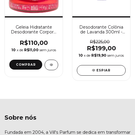
Geleia Hidratante
Desodorante Colônia
Desodorante Corporal
de Lavanda 300ml -
Romã 200ml -
L’Occitane en
L’Occitane au Brésil
Provence
R$110,00
R$225,00
R$199,00
10
x de
R$11,00
sem juros
10
x de
R$19,90
sem juros
ESPIAR
Sobre nós
Fundada em 2004, a Vill's Parfum se dedica em transformar