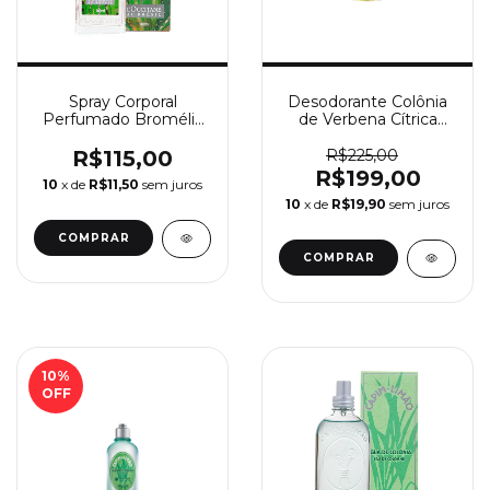
Spray Corporal
Desodorante Colônia
Perfumado Bromélia
de Verbena Cítrica
100ml - L’Occitane au
300ml - L’Occitane en
Brésil
Provence
R$115,00
R$225,00
R$199,00
10
x de
R$11,50
sem juros
10
x de
R$19,90
sem juros
10
%
OFF