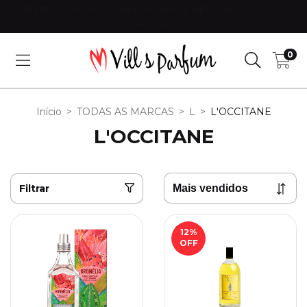
FRETE GRÁTIS EM COMPRAS ACIMA DE R$300 PARA TODO O
ESTADO DE SP!
0
Início
>
TODAS AS MARCAS
>
L
>
L'OCCITANE
L'OCCITANE
Filtrar
12
%
OFF