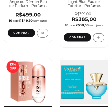
Ange ou Démon Eau
Light Blue Eau de
de Parfum - Perfume
Toilette - Perfume
de Feminino Givenchy
Feminino Dolce &
Gabbana
R$499,00
R$359,00
R$385,00
10
x de
R$49,90
sem juros
10
x de
R$38,50
sem juros
COMPRAR
COMPRAR
13
%
OFF