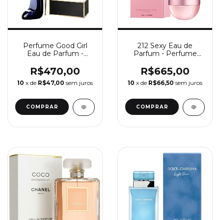
Perfume Good Girl
212 Sexy Eau de
Eau de Parfum -
Parfum - Perfume
Perfume Feminino
Feminino Carolina
Carolina Herrera
Herrera
R$470,00
R$665,00
10
x de
R$47,00
sem juros
10
x de
R$66,50
sem juros
COMPRAR
COMPRAR