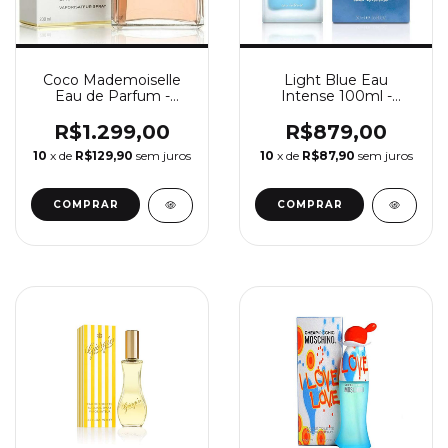
Coco Mademoiselle
Light Blue Eau
Eau de Parfum -
Intense 100ml -
Perfume Feminino
Perfume Feminino
Chanel
Dolce&Gabbana
R$1.299,00
R$879,00
10
x de
R$129,90
sem juros
10
x de
R$87,90
sem juros
COMPRAR
COMPRAR