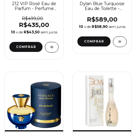
212 VIP Rosé Eau de
Dylan Blue Turquoise
Parfum - Perfume
Eau de Toilette -
Feminino Carolina
Perfume Feminino
Herrera
Versace
R$499,00
R$589,00
R$435,00
10
x de
R$58,90
sem juros
10
x de
R$43,50
sem juros
COMPRAR
COMPRAR