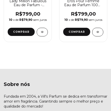
Lady Million Fabulous
Eros Pour Femme
Eau de Parfum -
Eau de Parfum 100ml
Perfume Feminino
- Perfume Feminino
Paco Rabanne
Versace
R$799,00
R$799,00
10
x de
R$79,90
sem juros
10
x de
R$79,90
sem juros
COMPRAR
COMPRAR
Sobre nós
Fundada em 2004, a Vill's Parfum se dedica em transformar
amor em fragrância. Garantindo sempre o melhor preço e
qualidade do mercado!