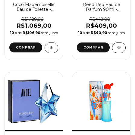
Coco Mademoiselle
Deep Red Eau de
Eau de Toilette -
Parfum 90ml -
Perfume Feminino
Perfume Feminino
Chanel
Hugo Boss
R$1.129,00
R$449,00
R$1.069,00
R$409,00
10
x de
R$106,90
sem juros
10
x de
R$40,90
sem juros
COMPRAR
COMPRAR