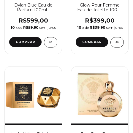
Dylan Blue Eau de
Glow Pour Femme
Parfum 100ml -
Eau de Toilette 100ml
Perfume Feminino
- Perfume Feminino
Versace
Jennifer Lopez
R$599,00
R$399,00
10
x de
R$59,90
sem juros
10
x de
R$39,90
sem juros
COMPRAR
COMPRAR