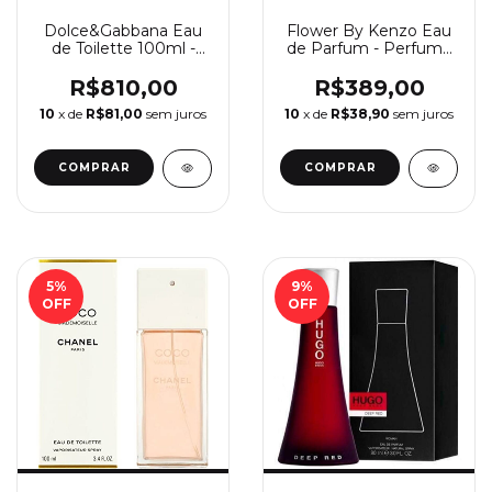
Dolce&Gabbana Eau
Flower By Kenzo Eau
de Toilette 100ml -
de Parfum - Perfume
Perfume Feminino
Feminino Kenzo
Dolce&Gabbana
R$810,00
R$389,00
10
x de
R$81,00
sem juros
10
x de
R$38,90
sem juros
COMPRAR
COMPRAR
5
%
9
%
OFF
OFF