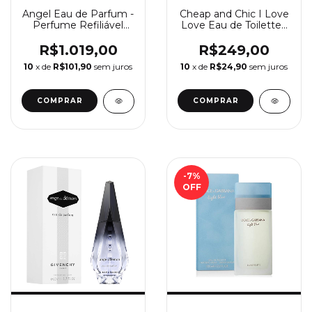
Angel Eau de Parfum -
Cheap and Chic I Love
Perfume Refiliável
Love Eau de Toilette -
Feminino Mugler
Perfume Feminino
Moschino
R$1.019,00
R$249,00
10
x de
R$101,90
sem juros
10
x de
R$24,90
sem juros
COMPRAR
COMPRAR
-7
%
OFF