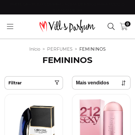
FRETE GRÁTIS EM COMPRAS ACIMA DE R$300 PARA TODO O
ESTADO DE SP!
0
Início
>
PERFUMES
>
FEMININOS
FEMININOS
Filtrar