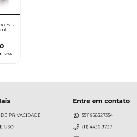
mo Eau
0ml -
lino
00
m juros
ais
Entre em contato
 DE PRIVACIDADE
5511958327354
E USO
(11) 4436-9737