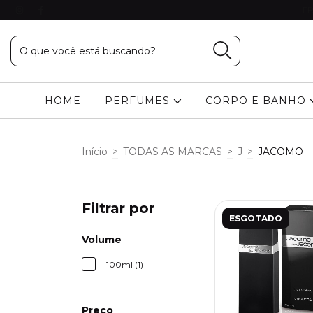
FR
HOME
PERFUMES
CORPO E BANHO
Início
>
TODAS AS MARCAS
>
J
>
JACOMO
Filtrar por
ESGOTADO
Volume
100ml (1)
Preço