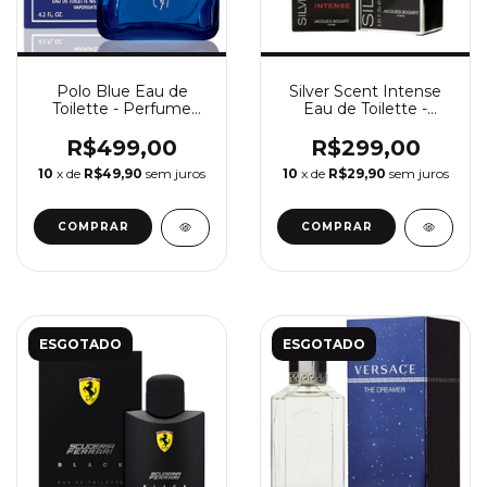
Polo Blue Eau de
Silver Scent Intense
Toilette - Perfume
Eau de Toilette -
Masculino Ralph
Perfume Masculino
Lauren
Jacques Bogart
R$499,00
R$299,00
10
x de
R$49,90
sem juros
10
x de
R$29,90
sem juros
COMPRAR
COMPRAR
ESGOTADO
ESGOTADO