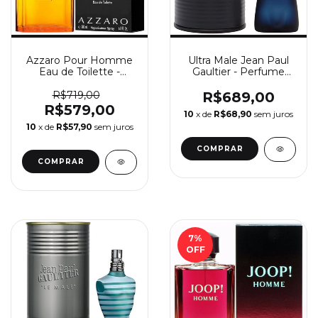
Azzaro Pour Homme
Ultra Male Jean Paul
Eau de Toilette -
Gaultier - Perfume
Perfume Masculino
Masculino Eau de
Azzaro
Toilette
R$719,00
R$689,00
R$579,00
10
x de
R$68,90
sem juros
10
x de
R$57,90
sem juros
COMPRAR
COMPRAR
7
%
OFF