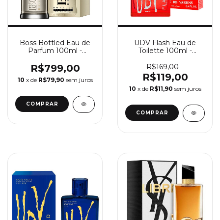
Boss Bottled Eau de
UDV Flash Eau de
Parfum 100ml -
Toilette 100ml -
Perfume Masculino
Perfume Masculino
Hugo Boss
Ulric De Varens
R$799,00
R$169,00
R$119,00
10
x de
R$79,90
sem juros
10
x de
R$11,90
sem juros
COMPRAR
COMPRAR