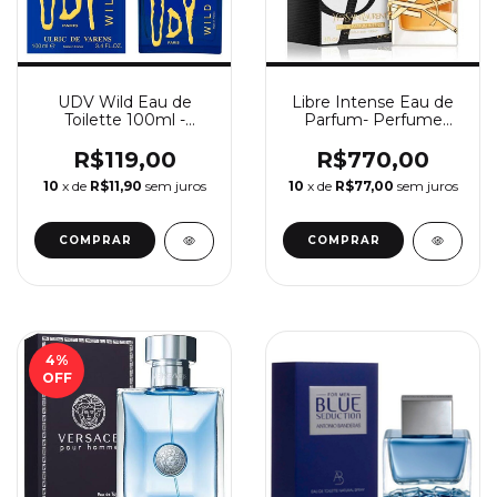
UDV Wild Eau de
Libre Intense Eau de
Toilette 100ml -
Parfum- Perfume
Perfume Masculino
Feminino Yves Saint
Ulric De Varens
Laurent
R$119,00
R$770,00
10
x de
R$11,90
sem juros
10
x de
R$77,00
sem juros
COMPRAR
COMPRAR
4
%
OFF