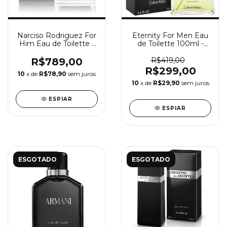
Narciso Rodriguez For
Eternity For Men Eau
Him Eau de Toilette -
de Toilette 100ml -
Perfume Masculino
Perfume Masculino
Narciso Rodriguez
Calvin Klein
R$789,00
R$419,00
R$299,00
10
x de
R$78,90
sem juros
10
x de
R$29,90
sem juros
ESPIAR
ESPIAR
ESGOTADO
ESGOTADO