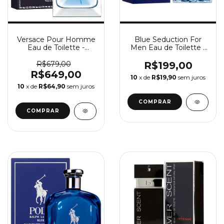
Versace Pour Homme
Blue Seduction For
Eau de Toilette -
Men Eau de Toilette -
Perfume Masculino
Perfume Masculino
Versace
Antonio Banderas
R$679,00
R$199,00
R$649,00
10
x de
R$19,90
sem juros
10
x de
R$64,90
sem juros
COMPRAR
COMPRAR