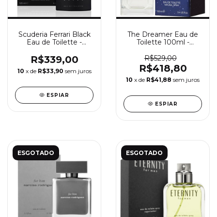
Scuderia Ferrari Black
The Dreamer Eau de
Eau de Toilette -
Toilette 100ml -
Perfume Masculino
Perfume Masculino
Scuderia Ferrari
Versace
R$339,00
R$529,00
R$418,80
10
x de
R$33,90
sem juros
10
x de
R$41,88
sem juros
ESPIAR
ESPIAR
ESGOTADO
ESGOTADO