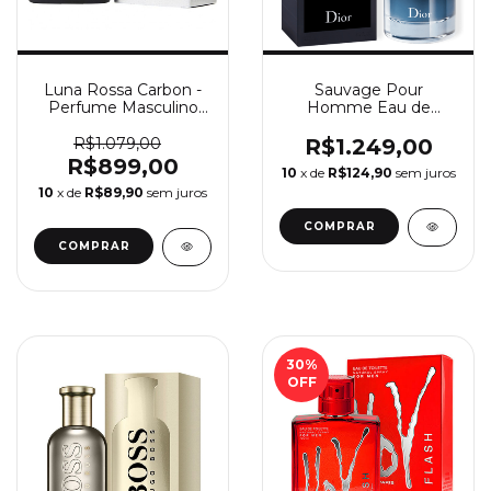
Luna Rossa Carbon -
Sauvage Pour
Perfume Masculino
Homme Eau de
Prada Eau De Toilette
Parfum - Perfume
Masculino Christian
R$1.079,00
R$1.249,00
Dior
R$899,00
10
x de
R$124,90
sem juros
10
x de
R$89,90
sem juros
COMPRAR
COMPRAR
30
%
OFF