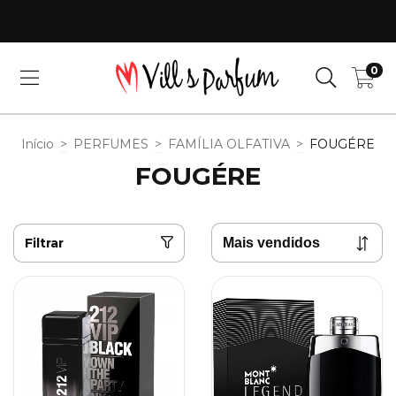
FRETE GRÁTIS EM COMPRAS ACIMA DE R$300 PARA TODO O
ESTADO DE SP!
0
Início
>
PERFUMES
>
FAMÍLIA OLFATIVA
>
FOUGÉRE
FOUGÉRE
Filtrar