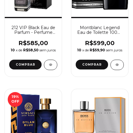
212 VIP Black Eau de
Montblanc Legend
Parfum - Perfume
Eau de Toilette 100ml
Masculino Carolina
- Perfume Masculino
Herrera
Montblanc
R$585,00
R$599,00
10
x de
R$58,50
sem juros
10
x de
R$59,90
sem juros
COMPRAR
COMPRAR
19
%
OFF