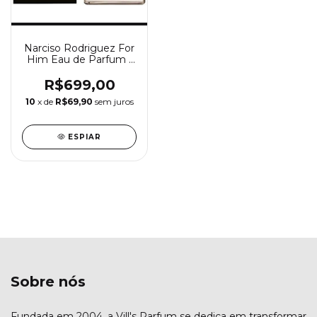
Narciso Rodriguez For
Him Eau de Parfum -
Perfume Masculino
Narciso Rodriguez
R$699,00
10
x de
R$69,90
sem juros
ESPIAR
Sobre nós
Fundada em 2004, a Vill's Parfum se dedica em transformar