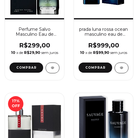
Perfume Salvo
prada luna rossa ocean
Masculino Eau de
masculino eau de
Parfum Maison
toilette 100ml
Alhambra 100ml
R$299,00
R$999,00
10
x de
R$29,90
sem juros
10
x de
R$99,90
sem juros
17
%
OFF