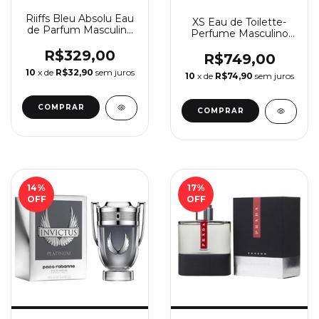
Riiffs Bleu Absolu Eau
XS Eau de Toilette-
de Parfum Masculino
Perfume Masculino
100ml
Paco Rabanne
R$329,00
R$749,00
10
x de
R$32,90
sem juros
10
x de
R$74,90
sem juros
COMPRAR
14
%
17
%
OFF
OFF