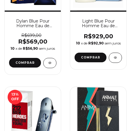
Dylan Blue Pour
Light Blue Pour
Homme Eau de
Homme Eau de
Toilette - Perfume
Toilette - Perfume
Masculino Versace
Masculino
R$699,00
R$929,00
Dolce&Gabbana
R$569,00
10
x de
R$92,90
sem juros
10
x de
R$56,90
sem juros
COMPRAR
COMPRAR
13
%
OFF