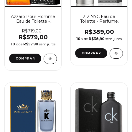
Azzaro Pour Homme
212 NYC Eau de
Eau de Toilette -
Toilette - Perfume
Perfume Masculino
Masculino Carolina
Azzaro
Herrera
R$719,00
R$389,00
R$579,00
10
x de
R$38,90
sem juros
10
x de
R$57,90
sem juros
COMPRAR
COMPRAR