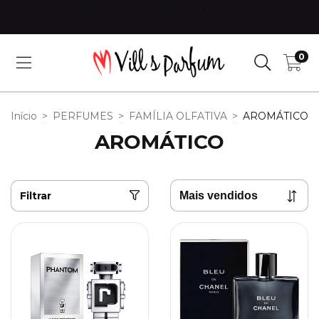
FRETE GRÁTIS EM COMPRAS ACIMA DE R$300 PARA TODO O
ESTADO DE SP!
0
Início
>
PERFUMES
>
FAMÍLIA OLFATIVA
>
AROMÁTICO
AROMÁTICO
Filtrar