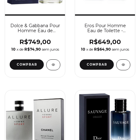
Dolce & Gabbana Pour
Eros Pour Homme
Homme Eau de
Eau de Toilette -
Toilette - Perfume
Perfume Masculino
Masculino Dolce &
Versace
R$749,00
R$649,00
Gabbana
10
x de
R$74,90
sem juros
10
x de
R$64,90
sem juros
COMPRAR
COMPRAR