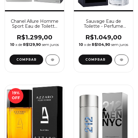
Chanel Allure Homme
Sauvage Eau de
Sport Eau de Toilette
Toilette - Perfume
100ml - Perfume
Masculino Dior
Masculino Chanel
R$1.299,00
R$1.049,00
10
x de
R$129,90
sem juros
10
x de
R$104,90
sem juros
COMPRAR
COMPRAR
19
%
OFF