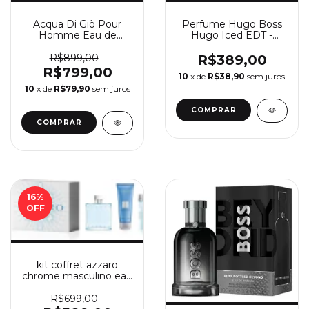
Acqua Di Giò Pour
Perfume Hugo Boss
Homme Eau de
Hugo Iced EDT -
Toilette - Perfume
Masculino 75mL
Masculino Giorgio
R$899,00
R$389,00
Armani
R$799,00
10
x de
R$38,90
sem juros
10
x de
R$79,90
sem juros
COMPRAR
16
%
OFF
kit coffret azzaro
chrome masculino eau
de toilette
R$699,00