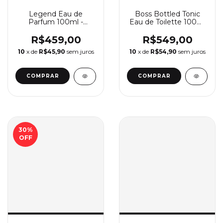
Legend Eau de
Boss Bottled Tonic
Parfum 100ml -
Eau de Toilette 100ml
Perfume Masculino
- Perfume Masculino
Montblanc
Hugo Boss
R$459,00
R$549,00
10
x de
R$45,90
sem juros
10
x de
R$54,90
sem juros
COMPRAR
COMPRAR
30
%
OFF