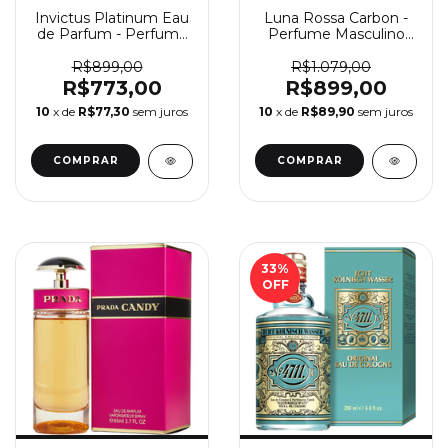
Invictus Platinum Eau
Luna Rossa Carbon -
de Parfum - Perfume
Perfume Masculino
Masculino Paco
Prada Eau De Toilette
Rabanne
R$899,00
R$1.079,00
R$773,00
R$899,00
10
x de
R$77,30
sem juros
10
x de
R$89,90
sem juros
COMPRAR
COMPRAR
33
%
OFF