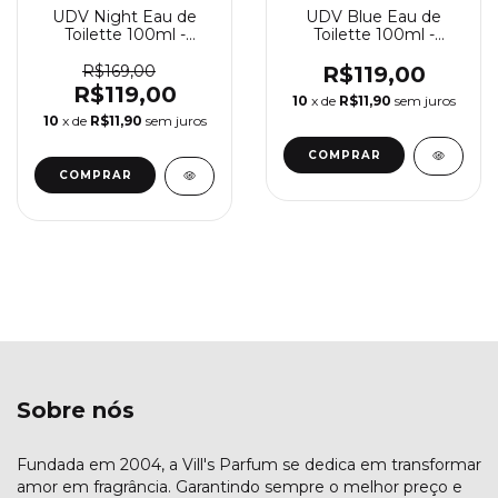
UDV Night Eau de
UDV Blue Eau de
Toilette 100ml -
Toilette 100ml -
Perfume Masculino
Perfume Masculino
Ulric De Varens
Ulric De Varens
R$169,00
R$119,00
R$119,00
10
x de
R$11,90
sem juros
10
x de
R$11,90
sem juros
COMPRAR
COMPRAR
Sobre nós
Fundada em 2004, a Vill's Parfum se dedica em transformar
amor em fragrância. Garantindo sempre o melhor preço e