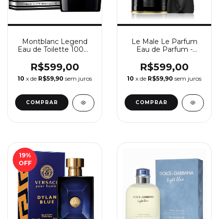
Montblanc Legend
Le Male Le Parfum
Eau de Toilette 100ml
Eau de Parfum -
- Perfume Masculino
Perfume Masculino
Montblanc
Jean Paul Gaultier
R$599,00
R$599,00
10
x de
R$59,90
sem juros
10
x de
R$59,90
sem juros
COMPRAR
COMPRAR
19
%
OFF