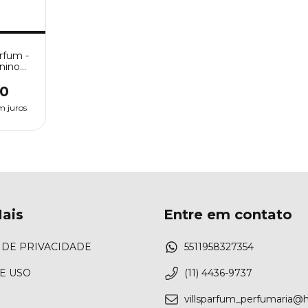
rfum -
nino
00
m juros
ais
Entre em contato
 DE PRIVACIDADE
5511958327354
E USO
(11) 4436-9737
villsparfum_perfumaria@