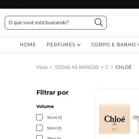
FR
HOME
PERFUMES
CORPO E BANHO
Início
>
TODAS AS MARCAS
>
C
>
CHLOÉ
Filtrar por
Volume
30ml (1)
50ml (1)
75ml (1)