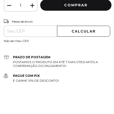
ALTERAR CEP
Entregas para o CEP:
Meios de envio
CALCULAR
Não sei meu CEP
PRAZO DE POSTAGEM
POSTAMOS O PRODUTO EM ATÉ 7 DIAS ÚTEIS APÓS A
CONFIRMAÇÃO DO PAGAMENTO!
PAGUE COM PIX
E GANHE 10% DE DESCONTO!