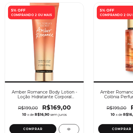
5% OFF
5% OFF
COMPRANDO 2 OU MAIS
COMPRANDO 2 OU 
Amber Romance Body Lotion -
Amber Romance
Loção Hidratante Corporal
Colônia Perfu
Victoria’s Secret
Victoria
R$169,00
R$199,00
R$199,00
10
x de
R$16,90
sem juros
10
x de
R$16