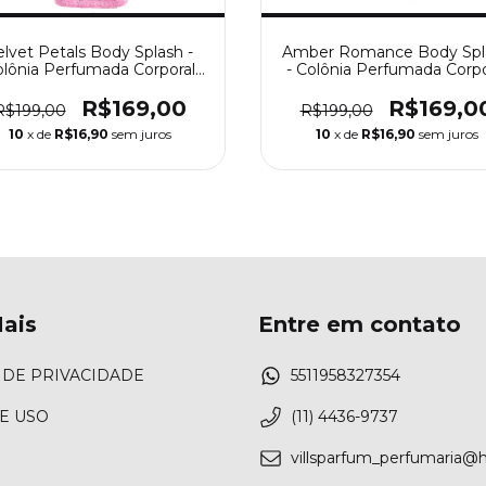
elvet Petals Body Splash -
Amber Romance Body Spl
lônia Perfumada Corporal
- Colônia Perfumada Corpo
Victoria’s Secret
Victoria’s Secret
R$169,00
R$169,0
R$199,00
R$199,00
10
x de
R$16,90
sem juros
10
x de
R$16,90
sem juros
ais
Entre em contato
 DE PRIVACIDADE
5511958327354
E USO
(11) 4436-9737
villsparfum_perfumaria@