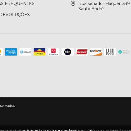
S FREQUENTES
Rua senador Fláquer, 339 
Santo André
 DEVOLUÇÕES
eservados.
or este site
você aceita o uso de cookies
para agilizar a sua experiência