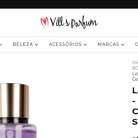
ETE GRÁTIS EM COMPRAS ACIMA DE R$300 PARA TODO O ESTADO DE 
BELEZA
ACESSÓRIOS
MARCAS
Iní
BO
Lo
Co
L
-
C
S