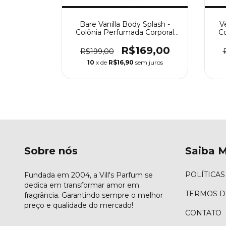
Body Splash
Bare Vanilla Body Splash -
V
a Corporal
Colônia Perfumada Corporal
Co
cret
Victoria’s Secret
69,00
R$169,00
R$199,00
m juros
10
x de
R$16,90
sem juros
Sobre nós
Saiba M
POLÍTICAS
Fundada em 2004, a Vill's Parfum se
dedica em transformar amor em
TERMOS D
fragrância. Garantindo sempre o melhor
preço e qualidade do mercado!
CONTATO