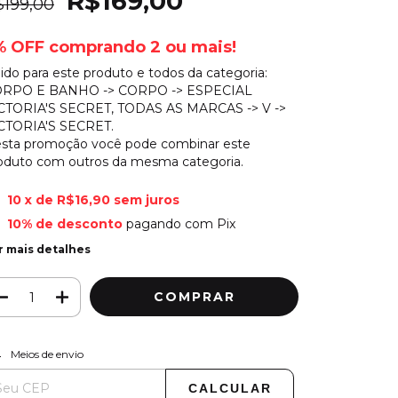
R$169,00
$199,00
% OFF comprando 2 ou mais!
lido para este produto e todos da categoria:
RPO E BANHO -> CORPO -> ESPECIAL
CTORIA'S SECRET, TODAS AS MARCAS -> V ->
CTORIA'S SECRET.
sta promoção você pode combinar este
oduto com outros da mesma categoria.
10
x de
R$16,90
sem juros
10% de desconto
pagando com Pix
r mais detalhes
ALTERAR CEP
regas para o CEP:
Meios de envio
CALCULAR