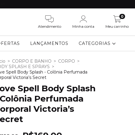
SP!
0
Atendimento
Minha conta
Meu carrinho
OFERTAS
LANÇAMENTOS
CATEGORIAS
cio
>
CORPO E BANHO
>
CORPO
>
DY SPLASH E SPRAYS
>
ve Spell Body Splash - Colônia Perfumada
rporal Victoria’s Secret
ove Spell Body Splash
 Colônia Perfumada
orporal Victoria’s
ecret