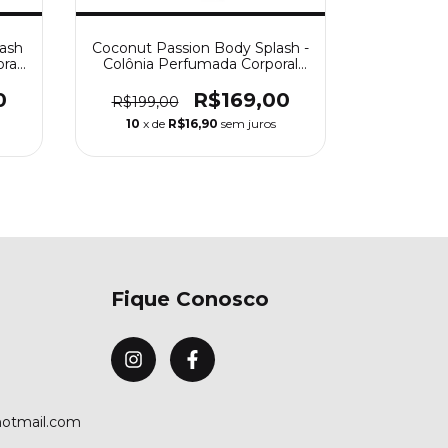
ash
Coconut Passion Body Splash -
Bare Vanil
ral
Colônia Perfumada Corporal
- Colônia
Victoria’s Secret
Vic
0
R$169,00
R$199,00
R$199,
10
x de
R$16,90
sem juros
10
x d
Fique Conosco
hotmail.com