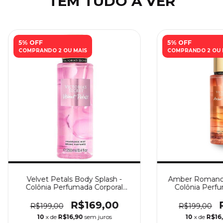
TEM TUDO A VER
5% OFF
5% OFF
COMPRANDO 2 OU MAIS
COMPRANDO 2 OU 
Velvet Petals Body Splash -
Amber Romance
Colônia Perfumada Corporal
Colônia Perfu
Victoria’s Secret
Victoria
R$169,00
R$199,00
R$199,00
10
x de
R$16,90
sem juros
10
x de
R$16