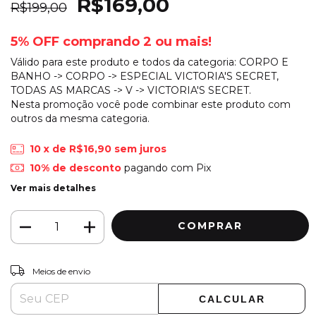
R$169,00
R$199,00
5% OFF comprando 2 ou mais!
Válido para este produto e todos da categoria: CORPO E
BANHO -> CORPO -> ESPECIAL VICTORIA'S SECRET,
TODAS AS MARCAS -> V -> VICTORIA'S SECRET.
Nesta promoção você pode combinar este produto com
outros da mesma categoria.
10
x de
R$16,90
sem juros
10% de desconto
pagando com Pix
Ver mais detalhes
ALTERAR CEP
Entregas para o CEP:
Meios de envio
CALCULAR