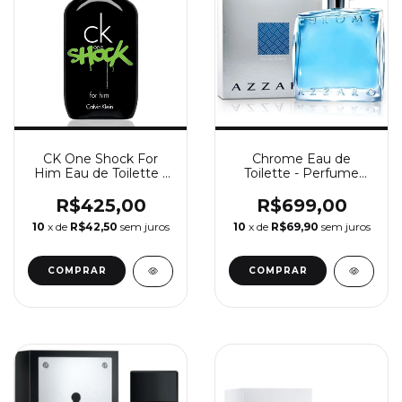
CK One Shock For
Chrome Eau de
Him Eau de Toilette -
Toilette - Perfume
Perfume Masculino
Masculino Azzaro
Calvin Klein
R$425,00
R$699,00
10
x de
R$42,50
sem juros
10
x de
R$69,90
sem juros
COMPRAR
COMPRAR