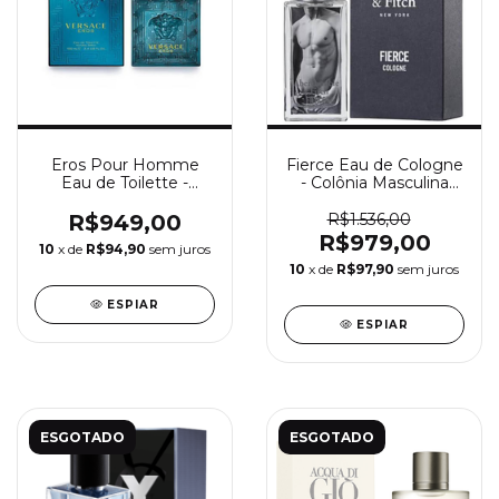
Eros Pour Homme
Fierce Eau de Cologne
Eau de Toilette -
- Colônia Masculina
Perfume Masculino
Abercrombie & Fitch
Versace
R$949,00
R$1.536,00
R$979,00
10
x de
R$94,90
sem juros
10
x de
R$97,90
sem juros
ESPIAR
ESPIAR
ESGOTADO
ESGOTADO