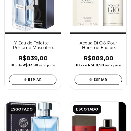
Y Eau de Toilette -
Acqua Di Giò Pour
Perfume Masculino
Homme Eau de
Yves Saint Laurent
Toilette - Perfume
Masculino Giorgio
R$839,00
R$889,00
Armani
10
x de
R$83,90
sem juros
10
x de
R$88,90
sem juros
ESPIAR
ESPIAR
ESGOTADO
ESGOTADO