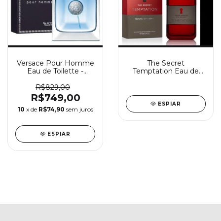
Versace Pour Homme
The Secret
Eau de Toilette -
Temptation Eau de
Perfume Masculino
Toilette - Perfume
Versace
Masculino Antonio
R$829,00
Banderas
R$749,00
ESPIAR
10
x de
R$74,90
sem juros
ESPIAR