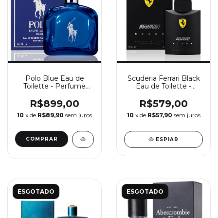
Polo Blue Eau de
Scuderia Ferrari Black
Toilette - Perfume
Eau de Toilette -
Masculino Ralph
Perfume Masculino
Lauren
Scuderia Ferrari
R$899,00
R$579,00
10
x de
R$89,90
sem juros
10
x de
R$57,90
sem juros
COMPRAR
ESPIAR
ESGOTADO
ESGOTADO