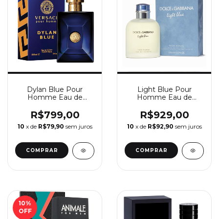
Dylan Blue Pour
Light Blue Pour
Homme Eau de
Homme Eau de
Toilette - Perfume
Toilette - Perfume
Masculino Versace
Masculino
R$799,00
R$929,00
Dolce&Gabbana
10
x de
R$79,90
sem juros
10
x de
R$92,90
sem juros
COMPRAR
COMPRAR
10
%
OFF