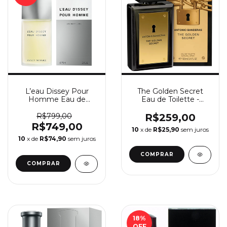
L’eau Dissey Pour
The Golden Secret
Homme Eau de
Eau de Toilette -
Toilette - Perfume
Perfume Masculino
Masculino Issey
Antonio Banderas
R$799,00
R$259,00
Miyake
R$749,00
10
x de
R$25,90
sem juros
10
x de
R$74,90
sem juros
COMPRAR
COMPRAR
18
%
OFF