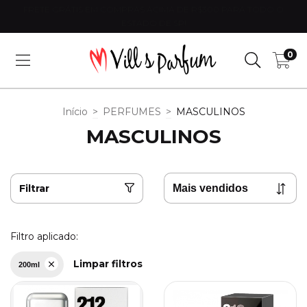
FRETE GRÁTIS EM COMPRAS ACIMA DE R$300 PARA TODO O
ESTADO DE SP!
0
Início
>
PERFUMES
>
MASCULINOS
MASCULINOS
Filtrar
Filtro aplicado:
Limpar filtros
200ml