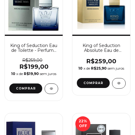
King of Seduction Eau
King of Seduction
de Toilette - Perfume
Absolute Eau de
Masculino Antonio
Toilette - Perfume
Banderas
Masculino Antonio
R$259,00
R$259,00
Banderas
R$199,00
10
x de
R$25,90
sem juros
10
x de
R$19,90
sem juros
COMPRAR
COMPRAR
22
%
OFF