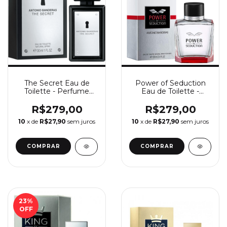
The Secret Eau de
Power of Seduction
Toilette - Perfume
Eau de Toilette -
Masculino Antonio
Perfume Masculino
Banderas
Antonio Banderas
R$279,00
R$279,00
10
x de
R$27,90
sem juros
10
x de
R$27,90
sem juros
COMPRAR
COMPRAR
23
%
OFF