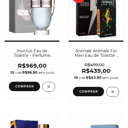
Invictus Eau de
Animale Animale For
Toilette - Perfume
Men Eau de Toilette -
Masculino Paco
Perfume Masculino
Rabanne
Animale
R$969,00
R$499,00
R$439,00
10
x de
R$96,90
sem juros
10
x de
R$43,90
sem juros
COMPRAR
COMPRAR