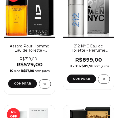
Azzaro Pour Homme
212 NYC Eau de
Eau de Toilette -
Toilette - Perfume
Perfume Masculino
Masculino Carolina
Azzaro
Herrera
R$719,00
R$899,00
R$579,00
10
x de
R$89,90
sem juros
10
x de
R$57,90
sem juros
COMPRAR
COMPRAR
6
%
OFF