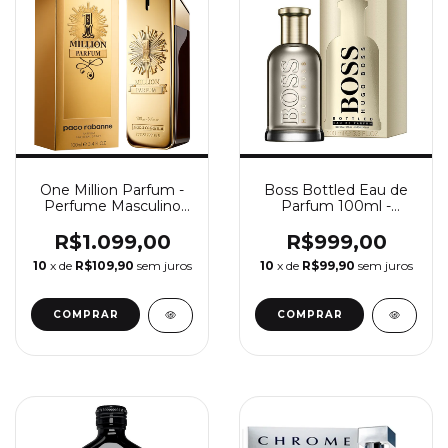
One Million Parfum -
Boss Bottled Eau de
Perfume Masculino
Parfum 100ml -
Paco Rabanne
Perfume Masculino
Hugo Boss
R$1.099,00
R$999,00
10
x de
R$109,90
sem juros
10
x de
R$99,90
sem juros
COMPRAR
COMPRAR