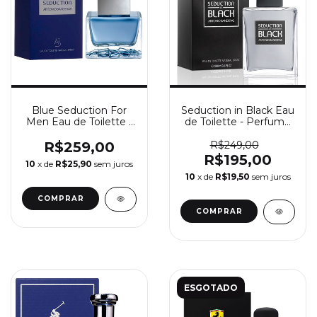
Blue Seduction For
Seduction in Black Eau
Men Eau de Toilette -
de Toilette - Perfume
Perfume Masculino
Masculino Antonio
Antonio Banderas
Banderas
R$259,00
R$249,00
R$195,00
10
x de
R$25,90
sem juros
10
x de
R$19,50
sem juros
COMPRAR
COMPRAR
ESGOTADO