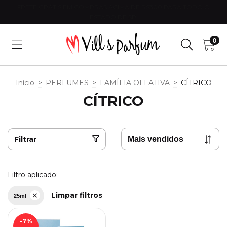
FRETE GRÁTIS EM COMPRAS ACIMA DE R$300 PARA TODO O
ESTADO DE SP!
0
Início
>
PERFUMES
>
FAMÍLIA OLFATIVA
>
CÍTRICO
CÍTRICO
Filtrar
Filtro aplicado:
Limpar filtros
25ml
-7
%