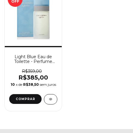
OFF
Light Blue Eau de
Toilette - Perfume
Feminino Dolce &
Gabbana
R$359,00
R$385,00
10
x de
R$38,50
sem juros
COMPRAR