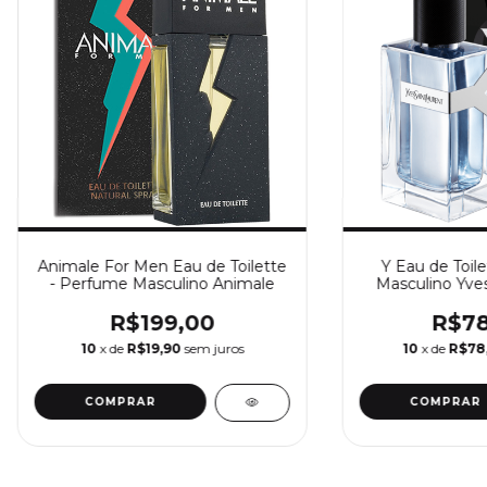
Animale For Men Eau de Toilette
Y Eau de Toil
- Perfume Masculino Animale
Masculino Yves
R$199,00
R$78
10
x de
R$19,90
sem juros
10
x de
R$78
COMPRAR
COMPRAR