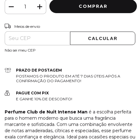
ALTERAR CEP
Entregas para o CEP:
Meios de envio
CALCULAR
Não sei meu CEP
PRAZO DE POSTAGEM
POSTAMOS O PRODUTO EM ATÉ 7 DIAS ÚTEIS APÓS A
CONFIRMAÇÃO DO PAGAMENTO!
PAGUE COM PIX
E GANHE 10% DE DESCONTO!
Perfume Club de Nuit Intense Man
é a escolha perfeita
para o homem moderno que busca uma fragrância
marcante e sofisticada. Com uma combinação envolvente
de notas amadeiradas, cítricas e especiadas, esse perfume
exala confiança e elegância. Ideal para ocasiões especiais ou